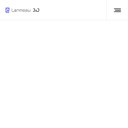
© Lanneau J&J - Webdesign
De Computerfabriek